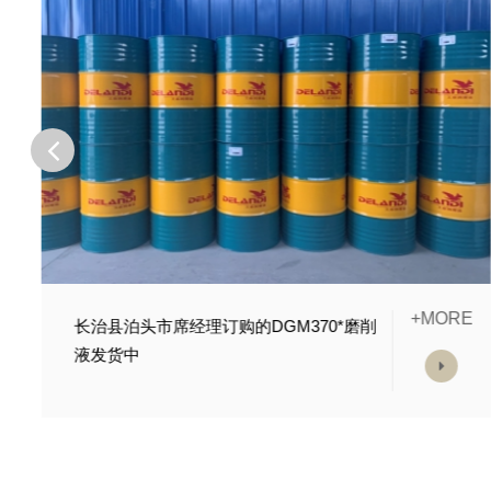
E
+MORE
长治县涿州市严总订购的绿色切削液已经
生产灌装完毕；等待发车