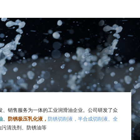
发、销售服务为一体的工业润滑油企业。公司研发了众
油、
防锈极压乳化液，
防锈切削液，半合成切削液、全
油污清洗剂、防锈油
等