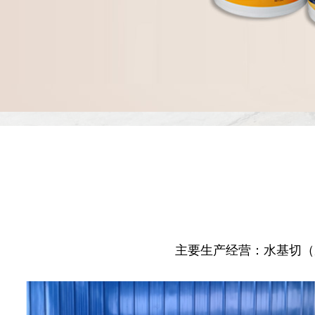
主要生产经营：水基切（