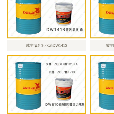
咸宁微乳乳化油DW1413
咸宁