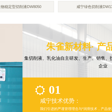
物稳定型切削液DW8050
咸宁绿色切削液DW13
朱雀新材料· 产
集切削液、乳化油自主研发、生产、销售、
企业
01
咸宁技术优势：
我们引进的严谨管理理念与*润滑技术，产品