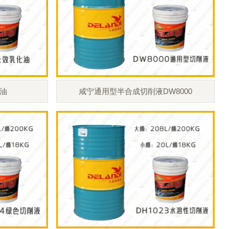
油
咸宁通用型半合成切削液DW8000