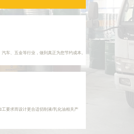
、汽车、五金等行业，做到真正为您节约成本。
加工要求而设计更合适切削液/乳化油相关产