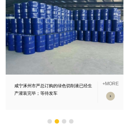
+MORE
咸宁沧州胡经理订购的长效乳化油装车发
货