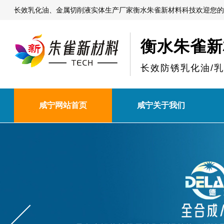
长效乳化油、金属切削液实体生产厂家衡水朱雀新材料科技欢迎您的
衡水朱雀新
长效防锈乳化油/
咸宁网站首页
咸宁关于我们