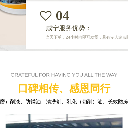
04
咸宁服务优势：
当天下单，24小时内即可发货，且有专人定点
GRATEFUL FOR HAVING YOU ALL THE WAY
口碑相传、感恩同行
磨）削液、防锈油、清洗剂、乳化（切削）油、长效防