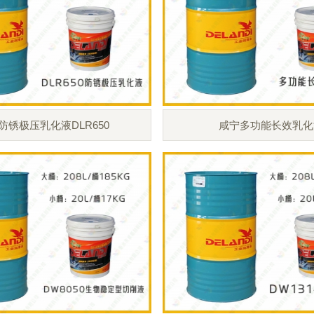
防锈极压乳化液DLR650
咸宁多功能长效乳化