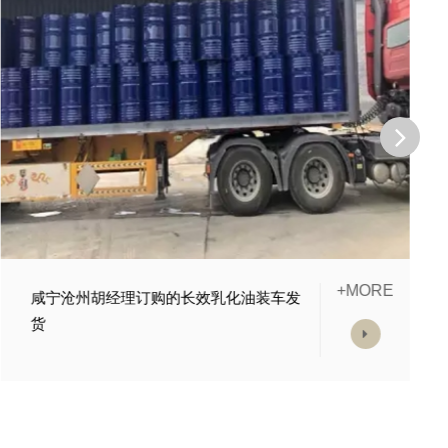
+MORE
咸宁邯郸市杨经理订购的防锈切削液正在
等待发货中