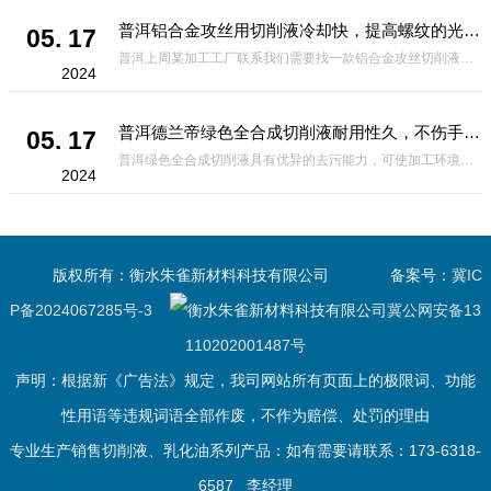
普洱铝合金攻丝用切削液冷却快，提高螺纹的光洁度
05. 17
普洱上周某加工工厂联系我们需要找一款铝合金攻丝切削液，攻丝操作前需要钻底孔。由于攻丝时丝锥的切削刃除对金属有切削作用外，对工件材料还产生挤压作用。挤压结果可能造成丝锥被挤住，发生崩刃、折断及工件乱扣现象，
2024
普洱德兰帝绿色全合成切削液耐用性久，不伤手无刺鼻性气味
05. 17
普洱绿色全合成切削液具有优异的去污能力，可使加工环境保持清洁，并且具有*的操作性和无残留的优点。但是有的客户在没有使用这款切削液，买到了劣质的切削液，为了提高切削液某一方面的性能，可能会在另一方面作出妥
2024
版权所有：衡水朱雀新材料科技有限公司
备案号：
冀IC
P备2024067285号-3
冀公网安备13
110202001487号
声明：根据新《广告法》规定，我司网站所有页面上的极限词、功能
性用语等违规词语全部作废，不作为赔偿、处罚的理由
专业生产销售切削液、乳化油系列产品：如有需要请联系：173-6318-
6587 李经理