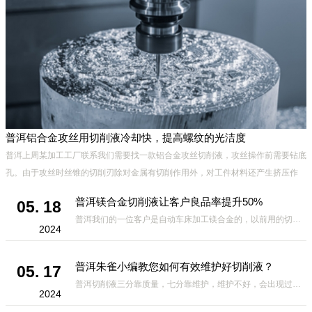
普洱铝合金攻丝用切削液冷却快，提高螺纹的光洁度
普洱上周某加工工厂联系我们需要找一款铝合金攻丝切削液，攻丝操作前需要钻底
孔。由于攻丝时丝锥的切削刃除对金属有切削作用外，对工件材料还产生挤压作
用。挤压结果可能造成丝锥被挤住，发生崩刃、折断及工件乱扣现象，
普洱镁合金切削液让客户良品率提升50%
05. 18
普洱我们的一位客户是自动车床加工镁合金的，以前用的切削液放几小时就会有黑点，氧化，用了我们家的切削液虽然不是很*，但是良品率比之前高出50%，相对其它厂家的切削液来说，要好很多，因此我们的切削液得到了客
2024
普洱朱雀小编教您如何有效维护好切削液？
05. 17
普洱切削液三分靠质量，七分靠维护，维护不好，会出现过敏、发臭、起泡、发黑、生锈等不良现象，那么，如何有效维护好切削液?有哪些方面需要注意的呢?下面小编给大家总结如下，一定要收藏哦。 1.定期使用折光仪测
2024