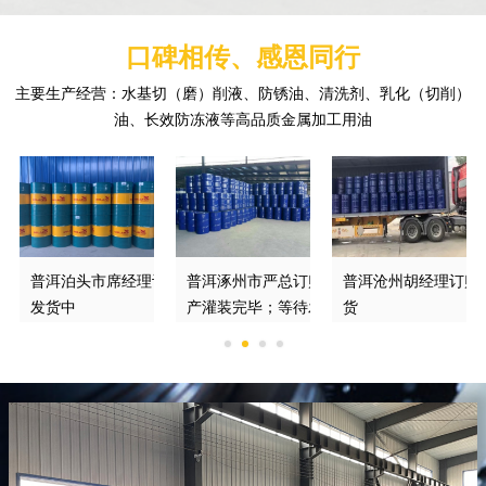
口碑相传、感恩同行
主要生产经营：水基切（磨）削液、防锈油、清洗剂、乳化（切削）
油、长效防冻液等高品质金属加工用油
订购的防锈切削液正在
普洱泊头市席经理订购的DGM370*磨削液
普洱涿州市严总订购的绿色切削液已经生
普洱沧州胡经理订购
发货中
产灌装完毕；等待发车
货