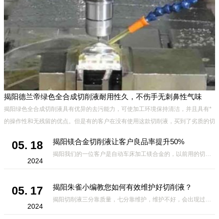
揭阳德兰帝绿色全合成切削液耐用性久，不伤手无刺鼻性气味
底
揭阳绿色全合成切削液具有优异的去污能力，可使加工环境保持清洁，并且具有*
的操作性和无残留的优点。但是有的客户在没有使用这款切削液，买到了劣质的切
削液，为了提高切削液某一方面的性能，可能会在另一方面作出妥
揭阳镁合金切削液让客户良品率提升50%
05. 18
揭阳我们的一位客户是自动车床加工镁合金的，以前用的切削液放几小时就会有黑点，氧化，用了我们家的切削液虽然不是很*，但是良品率比之前高出50%，相对其它厂家的切削液来说，要好很多，因此我们的切削液得到了客
2024
揭阳朱雀小编教您如何有效维护好切削液？
05. 17
揭阳切削液三分靠质量，七分靠维护，维护不好，会出现过敏、发臭、起泡、发黑、生锈等不良现象，那么，如何有效维护好切削液?有哪些方面需要注意的呢?下面小编给大家总结如下，一定要收藏哦。 1.定期使用折光仪测
2024