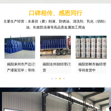
口碑相传、感恩同行
主要生产经营：水基切（磨）削液、防锈油、清洗剂、乳化（切削）
油、长效防冻液等高品质金属加工用油
购的DGM370*磨削液
揭阳涿州市严总订购的绿色切削液已经生
揭阳沧州胡经理订购的长效乳化油装车发
揭阳邯郸市杨经理订
产灌装完毕；等待发车
货
等待发货中