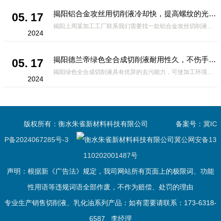
揭阳铝合金攻丝用切削液冷却快，提高螺纹的光洁度
05. 17
揭阳上周某加工工厂联系我们需要找一款铝合金攻丝切削液，攻丝操作前需要钻底孔。由于攻丝时丝锥的切削刃除对金属有切削作用外，对工件材料还产生挤压作用。挤压结果可能造成丝锥被挤住，发生崩刃、折断及工件乱扣现象，
2024
揭阳德兰帝绿色全合成切削液耐用性久，不伤手无刺鼻性气味
05. 17
揭阳绿色全合成切削液具有优异的去污能力，可使加工环境保持清洁，并且具有*的操作性和无残留的优点。但是有的客户在没有使用这款切削液，买到了劣质的切削液，为了提高切削液某一方面的性能，可能会在另一方面作出妥
2024
版权所有：衡水朱雀新材料科技有限公司
备案号：
冀IC
P备2024067285号-3
冀公网安备13
110202001487号
声明：根据新《广告法》规定，我司网站所有页面上的极限词、功能
性用语等违规词语全部作废，不作为赔偿、处罚的理由
专业生产销售切削液、乳化油系列产品：如有需要请联系：173-6318-
6587 李经理