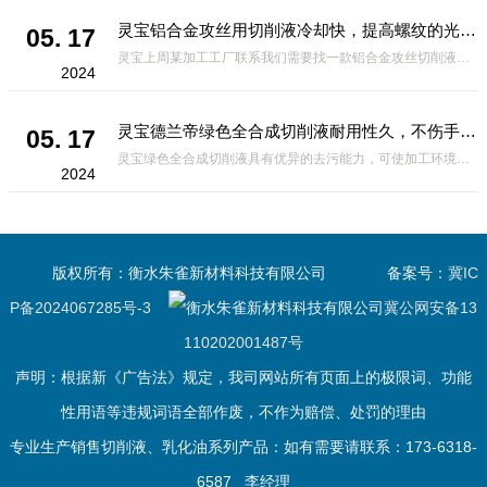
灵宝铝合金攻丝用切削液冷却快，提高螺纹的光洁度
05. 17
灵宝上周某加工工厂联系我们需要找一款铝合金攻丝切削液，攻丝操作前需要钻底孔。由于攻丝时丝锥的切削刃除对金属有切削作用外，对工件材料还产生挤压作用。挤压结果可能造成丝锥被挤住，发生崩刃、折断及工件乱扣现象，
2024
灵宝德兰帝绿色全合成切削液耐用性久，不伤手无刺鼻性气味
05. 17
灵宝绿色全合成切削液具有优异的去污能力，可使加工环境保持清洁，并且具有*的操作性和无残留的优点。但是有的客户在没有使用这款切削液，买到了劣质的切削液，为了提高切削液某一方面的性能，可能会在另一方面作出妥
2024
版权所有：衡水朱雀新材料科技有限公司
备案号：
冀IC
P备2024067285号-3
冀公网安备13
110202001487号
声明：根据新《广告法》规定，我司网站所有页面上的极限词、功能
性用语等违规词语全部作废，不作为赔偿、处罚的理由
专业生产销售切削液、乳化油系列产品：如有需要请联系：173-6318-
6587 李经理