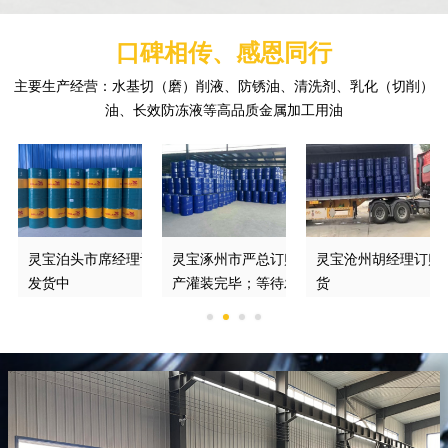
口碑相传、感恩同行
主要生产经营：水基切（磨）削液、防锈油、清洗剂、乳化（切削）
油、长效防冻液等高品质金属加工用油
订购的防锈切削液正在
灵宝泊头市席经理订购的DGM370*磨削液
灵宝涿州市严总订购的绿色切削液已经生
灵宝沧州胡经理订购
发货中
产灌装完毕；等待发车
货