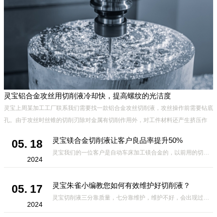
灵宝铝合金攻丝用切削液冷却快，提高螺纹的光洁度
灵宝上周某加工工厂联系我们需要找一款铝合金攻丝切削液，攻丝操作前需要钻底
孔。由于攻丝时丝锥的切削刃除对金属有切削作用外，对工件材料还产生挤压作
用。挤压结果可能造成丝锥被挤住，发生崩刃、折断及工件乱扣现象，
灵宝镁合金切削液让客户良品率提升50%
05. 18
灵宝我们的一位客户是自动车床加工镁合金的，以前用的切削液放几小时就会有黑点，氧化，用了我们家的切削液虽然不是很*，但是良品率比之前高出50%，相对其它厂家的切削液来说，要好很多，因此我们的切削液得到了客
2024
灵宝朱雀小编教您如何有效维护好切削液？
05. 17
灵宝切削液三分靠质量，七分靠维护，维护不好，会出现过敏、发臭、起泡、发黑、生锈等不良现象，那么，如何有效维护好切削液?有哪些方面需要注意的呢?下面小编给大家总结如下，一定要收藏哦。 1.定期使用折光仪测
2024