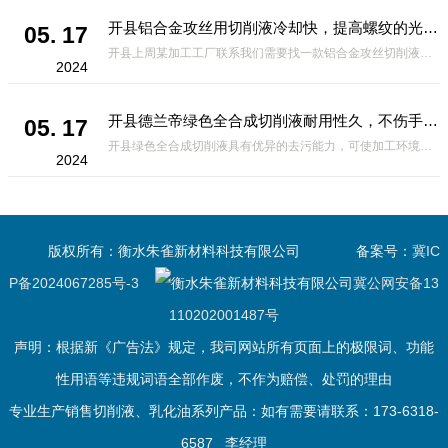
开县铝合金攻丝用切削液冷却快，提高螺纹的光洁度
05. 17
开县上周某加工工厂联系我们需要找一款铝合金攻丝切削液，攻丝操作前需要钻底孔。由于攻丝时丝锥的切削刃除对金属有切削作用外，对工件材料还产生挤压作用。挤压结果可能造成丝锥被挤住，发生崩刃、折断及工件乱扣现象，
2024
开县德兰帝绿色全合成切削液耐用性久，不伤手无刺鼻性气味
05. 17
开县绿色全合成切削液具有优异的去污能力，可使加工环境保持清洁，并且具有*的操作性和无残留的优点。但是有的客户在没有使用这款切削液，买到了劣质的切削液，为了提高切削液某一方面的性能，可能会在另一方面作出妥
2024
版权所有：衡水朱雀新材料科技有限公司
备案号：
冀IC
P备2024067285号-3
冀公网安备13
110202001487号
声明：根据新《广告法》规定，我司网站所有页面上的极限词、功能
性用语等违规词语全部作废，不作为赔偿、处罚的理由
专业生产销售切削液、乳化油系列产品：如有需要请联系：173-6318-
6587 李经理