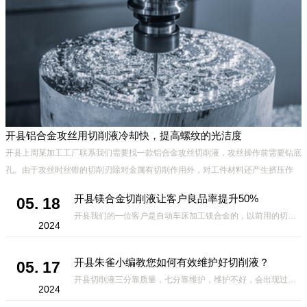
开县铝合金攻丝用切削液冷却快，提高螺纹的光洁度
开县上周某加工工厂联系我们需要找一款铝合金攻丝切削液，攻丝操作前需要钻底
孔。由于攻丝时丝锥的切削刃除对金属有切削作用外，对工件材料还产生挤压作
用。挤压结果可能造成丝锥被挤住，发生崩刃、折断及工件乱扣现象，
开县镁合金切削液让客户良品率提升50%
05. 18
开县我们的一位客户是自动车床加工镁合金的，以前用的切削液放几小时就会有黑点，氧化，用了我们家的切削液虽然不是很*，但是良品率比之前高出50%，相对其它厂家的切削液来说，要好很多，因此我们的切削液得到了客
2024
开县朱雀小编教您如何有效维护好切削液？
05. 17
开县切削液三分靠质量，七分靠维护，维护不好，会出现过敏、发臭、起泡、发黑、生锈等不良现象，那么，如何有效维护好切削液?有哪些方面需要注意的呢?下面小编给大家总结如下，一定要收藏哦。 1.定期使用折光仪测
2024