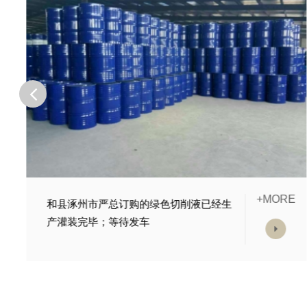
E
+MORE
和县沧州胡经理订购的长效乳化油装车发
货