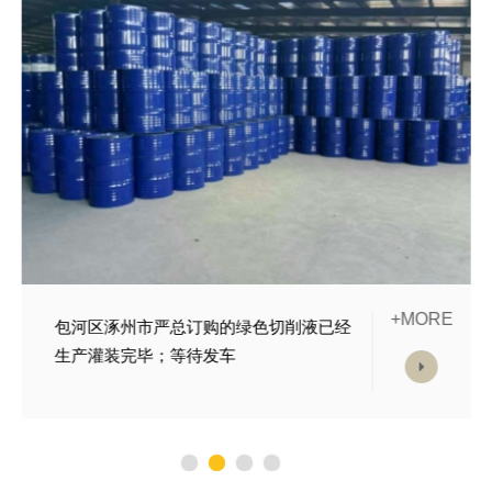
+MORE
包河区沧州胡经理订购的长效乳化油装车
发货