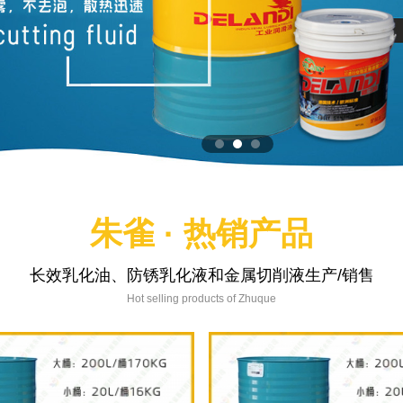
朱雀 · 热销产品
长效乳化油、防锈乳化液和金属切削液生产/销售
Hot selling products of Zhuque