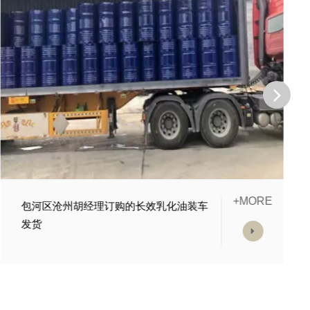
+MORE
包河区邯郸市杨经理订购的防锈切削液正
在等待发货中