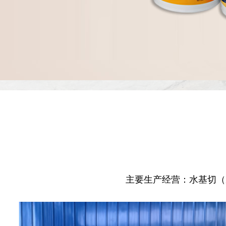
主要生产经营：水基切（