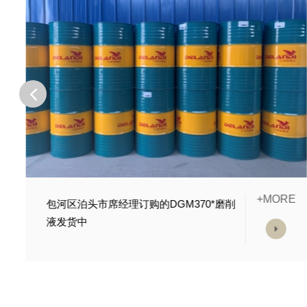
E
+MORE
包河区涿州市严总订购的绿色切削液已经
生产灌装完毕；等待发车