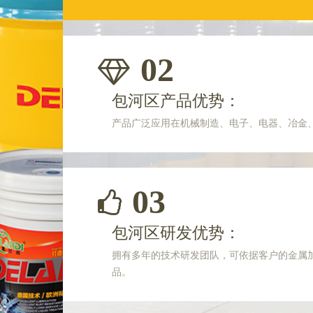
02
包河区产品优势：
产品广泛应用在机械制造、电子、电器、冶金
03
包河区研发优势：
拥有多年的技术研发团队，可依据客户的金属
品。