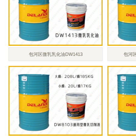
包河区微乳乳化油DW1413
包河区