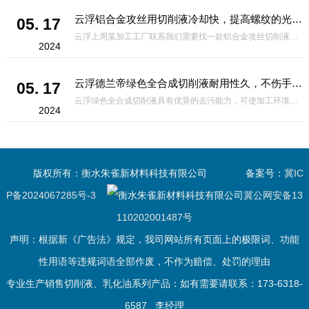
云浮铝合金攻丝用切削液冷却快，提高螺纹的光洁度
05. 17
云浮上周某加工工厂联系我们需要找一款铝合金攻丝切削液，攻丝操作前需要钻底孔。由于攻丝时丝锥的切削刃除对金属有切削作用外，对工件材料还产生挤压作用。挤压结果可能造成丝锥被挤住，发生崩刃、折断及工件乱扣现象，
2024
云浮德兰帝绿色全合成切削液耐用性久，不伤手无刺鼻性气味
05. 17
云浮绿色全合成切削液具有优异的去污能力，可使加工环境保持清洁，并且具有*的操作性和无残留的优点。但是有的客户在没有使用这款切削液，买到了劣质的切削液，为了提高切削液某一方面的性能，可能会在另一方面作出妥
2024
版权所有：衡水朱雀新材料科技有限公司
备案号：
冀IC
P备2024067285号-3
冀公网安备13
110202001487号
声明：根据新《广告法》规定，我司网站所有页面上的极限词、功能
性用语等违规词语全部作废，不作为赔偿、处罚的理由
专业生产销售切削液、乳化油系列产品：如有需要请联系：173-6318-
6587 李经理