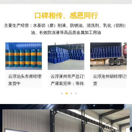
口碑相传、感恩同行
主要生产经营：水基切（磨）削液、防锈油、清洗剂、乳化（切削）
油、长效防冻液等高品质金属加工用油
订购的防锈切削液正在
云浮泊头市席经理订购的DGM370*磨削液
云浮涿州市严总订购的绿色切削液已经生
云浮沧州胡经理订购
发货中
产灌装完毕；等待发车
货