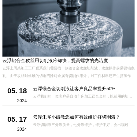
云浮铝合金攻丝用切削液冷却快，提高螺纹的光洁度
云浮上周某加工工厂联系我们需要找一款铝合金攻丝切削液，攻丝操作前需要钻底
孔。由于攻丝时丝锥的切削刃除对金属有切削作用外，对工件材料还产生挤压作
用。挤压结果可能造成丝锥被挤住，发生崩刃、折断及工件乱扣现象，
云浮镁合金切削液让客户良品率提升50%
05. 18
云浮我们的一位客户是自动车床加工镁合金的，以前用的切削液放几小时就会有黑点，氧化，用了我们家的切削液虽然不是很*，但是良品率比之前高出50%，相对其它厂家的切削液来说，要好很多，因此我们的切削液得到了客
2024
云浮朱雀小编教您如何有效维护好切削液？
05. 17
云浮切削液三分靠质量，七分靠维护，维护不好，会出现过敏、发臭、起泡、发黑、生锈等不良现象，那么，如何有效维护好切削液?有哪些方面需要注意的呢?下面小编给大家总结如下，一定要收藏哦。 1.定期使用折光仪测
2024