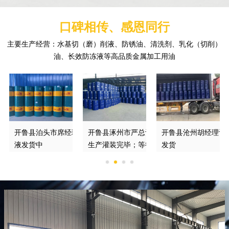
口碑相传、感恩同行
主要生产经营：水基切（磨）削液、防锈油、清洗剂、乳化（切削）
油、长效防冻液等高品质金属加工用油
理订购的防锈切削液正
开鲁县泊头市席经理订购的DGM370*磨削
开鲁县涿州市严总订购的绿色切削液已经
开鲁县沧州胡经理订
液发货中
生产灌装完毕；等待发车
发货