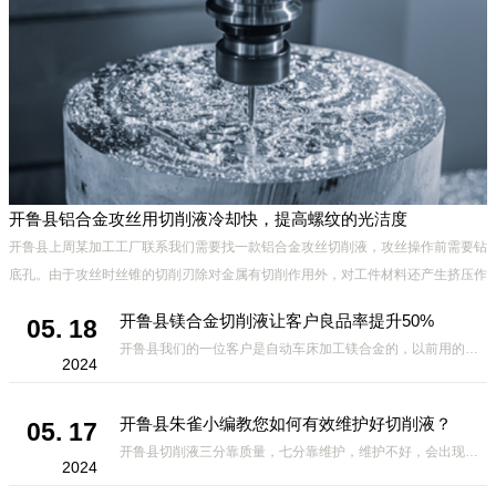
开鲁县铝合金攻丝用切削液冷却快，提高螺纹的光洁度
发
开鲁县上周某加工工厂联系我们需要找一款铝合金攻丝切削液，攻丝操作前需要钻
底孔。由于攻丝时丝锥的切削刃除对金属有切削作用外，对工件材料还产生挤压作
用。挤压结果可能造成丝锥被挤住，发生崩刃、折断及工件乱扣现象，
开鲁县镁合金切削液让客户良品率提升50%
05. 18
开鲁县我们的一位客户是自动车床加工镁合金的，以前用的切削液放几小时就会有黑点，氧化，用了我们家的切削液虽然不是很*，但是良品率比之前高出50%，相对其它厂家的切削液来说，要好很多，因此我们的切削液得到了客
2024
开鲁县朱雀小编教您如何有效维护好切削液？
05. 17
开鲁县切削液三分靠质量，七分靠维护，维护不好，会出现过敏、发臭、起泡、发黑、生锈等不良现象，那么，如何有效维护好切削液?有哪些方面需要注意的呢?下面小编给大家总结如下，一定要收藏哦。 1.定期使用折光仪测
2024