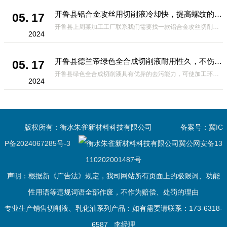
开鲁县铝合金攻丝用切削液冷却快，提高螺纹的光洁度
05. 17
开鲁县上周某加工工厂联系我们需要找一款铝合金攻丝切削液，攻丝操作前需要钻底孔。由于攻丝时丝锥的切削刃除对金属有切削作用外，对工件材料还产生挤压作用。挤压结果可能造成丝锥被挤住，发生崩刃、折断及工件乱扣现象，
2024
开鲁县德兰帝绿色全合成切削液耐用性久，不伤手无刺鼻性气味
05. 17
开鲁县绿色全合成切削液具有优异的去污能力，可使加工环境保持清洁，并且具有*的操作性和无残留的优点。但是有的客户在没有使用这款切削液，买到了劣质的切削液，为了提高切削液某一方面的性能，可能会在另一方面作出妥
2024
版权所有：衡水朱雀新材料科技有限公司
备案号：
冀IC
P备2024067285号-3
冀公网安备13
110202001487号
声明：根据新《广告法》规定，我司网站所有页面上的极限词、功能
性用语等违规词语全部作废，不作为赔偿、处罚的理由
专业生产销售切削液、乳化油系列产品：如有需要请联系：173-6318-
6587 李经理