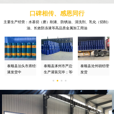
口碑相传、感恩同行
主要生产经营：水基切（磨）削液、防锈油、清洗剂、乳化（切削）
油、长效防冻液等高品质金属加工用油
理订购的防锈切削液正
泰顺县泊头市席经理订购的DGM370*磨削
泰顺县涿州市严总订购的绿色切削液已经
泰顺县沧州胡经理订
液发货中
生产灌装完毕；等待发车
发货