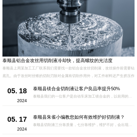
泰顺县铝合金攻丝用切削液冷却快，提高螺纹的光洁度
发
泰顺县上周某加工工厂联系我们需要找一款铝合金攻丝切削液，攻丝操作前需要钻
底孔。由于攻丝时丝锥的切削刃除对金属有切削作用外，对工件材料还产生挤压作
用。挤压结果可能造成丝锥被挤住，发生崩刃、折断及工件乱扣现象，
泰顺县镁合金切削液让客户良品率提升50%
05. 18
泰顺县我们的一位客户是自动车床加工镁合金的，以前用的切削液放几小时就会有黑点，氧化，用了我们家的切削液虽然不是很*，但是良品率比之前高出50%，相对其它厂家的切削液来说，要好很多，因此我们的切削液得到了客
2024
泰顺县朱雀小编教您如何有效维护好切削液？
05. 17
泰顺县切削液三分靠质量，七分靠维护，维护不好，会出现过敏、发臭、起泡、发黑、生锈等不良现象，那么，如何有效维护好切削液?有哪些方面需要注意的呢?下面小编给大家总结如下，一定要收藏哦。 1.定期使用折光仪测
2024