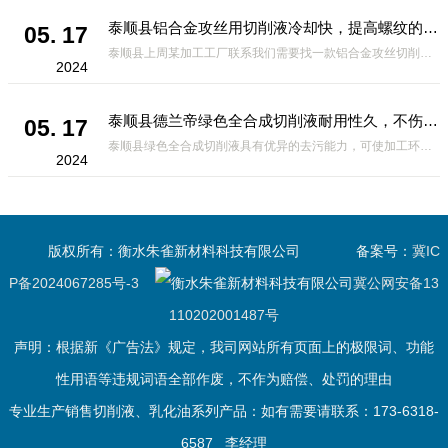
泰顺县铝合金攻丝用切削液冷却快，提高螺纹的光洁度
05. 17
泰顺县上周某加工工厂联系我们需要找一款铝合金攻丝切削液，攻丝操作前需要钻底孔。由于攻丝时丝锥的切削刃除对金属有切削作用外，对工件材料还产生挤压作用。挤压结果可能造成丝锥被挤住，发生崩刃、折断及工件乱扣现象，
2024
泰顺县德兰帝绿色全合成切削液耐用性久，不伤手无刺鼻性气味
05. 17
泰顺县绿色全合成切削液具有优异的去污能力，可使加工环境保持清洁，并且具有*的操作性和无残留的优点。但是有的客户在没有使用这款切削液，买到了劣质的切削液，为了提高切削液某一方面的性能，可能会在另一方面作出妥
2024
版权所有：衡水朱雀新材料科技有限公司
备案号：
冀IC
P备2024067285号-3
冀公网安备13
110202001487号
声明：根据新《广告法》规定，我司网站所有页面上的极限词、功能
性用语等违规词语全部作废，不作为赔偿、处罚的理由
专业生产销售切削液、乳化油系列产品：如有需要请联系：173-6318-
6587 李经理