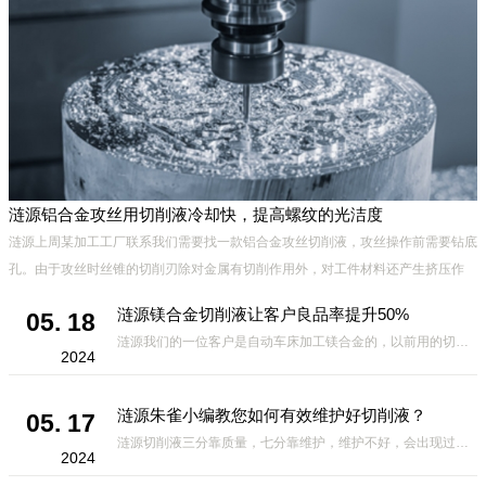
涟源铝合金攻丝用切削液冷却快，提高螺纹的光洁度
涟源上周某加工工厂联系我们需要找一款铝合金攻丝切削液，攻丝操作前需要钻底
孔。由于攻丝时丝锥的切削刃除对金属有切削作用外，对工件材料还产生挤压作
用。挤压结果可能造成丝锥被挤住，发生崩刃、折断及工件乱扣现象，
涟源镁合金切削液让客户良品率提升50%
05. 18
涟源我们的一位客户是自动车床加工镁合金的，以前用的切削液放几小时就会有黑点，氧化，用了我们家的切削液虽然不是很*，但是良品率比之前高出50%，相对其它厂家的切削液来说，要好很多，因此我们的切削液得到了客
2024
涟源朱雀小编教您如何有效维护好切削液？
05. 17
涟源切削液三分靠质量，七分靠维护，维护不好，会出现过敏、发臭、起泡、发黑、生锈等不良现象，那么，如何有效维护好切削液?有哪些方面需要注意的呢?下面小编给大家总结如下，一定要收藏哦。 1.定期使用折光仪测
2024