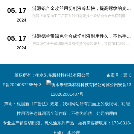
涟源铝合金攻丝用切削液冷却快，提高螺纹的光洁度
05. 17
涟源上周某加工工厂联系我们需要找一款铝合金攻丝切削液，攻丝操作前需要钻底孔。由于攻丝时丝锥的切削刃除对金属有切削作用外，对工件材料还产生挤压作用。挤压结果可能造成丝锥被挤住，发生崩刃、折断及工件乱扣现象，
2024
涟源德兰帝绿色全合成切削液耐用性久，不伤手无刺鼻性气味
05. 17
涟源绿色全合成切削液具有优异的去污能力，可使加工环境保持清洁，并且具有*的操作性和无残留的优点。但是有的客户在没有使用这款切削液，买到了劣质的切削液，为了提高切削液某一方面的性能，可能会在另一方面作出妥
2024
版权所有：衡水朱雀新材料科技有限公司
备案号：
冀IC
P备2024067285号-3
冀公网安备13
110202001487号
声明：根据新《广告法》规定，我司网站所有页面上的极限词、功能
性用语等违规词语全部作废，不作为赔偿、处罚的理由
专业生产销售切削液、乳化油系列产品：如有需要请联系：173-6318-
6587 李经理