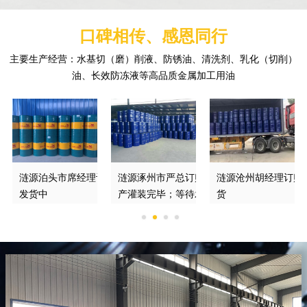
口碑相传、感恩同行
主要生产经营：水基切（磨）削液、防锈油、清洗剂、乳化（切削）
油、长效防冻液等高品质金属加工用油
订购的防锈切削液正在
涟源泊头市席经理订购的DGM370*磨削液
涟源涿州市严总订购的绿色切削液已经生
涟源沧州胡经理订购
发货中
产灌装完毕；等待发车
货